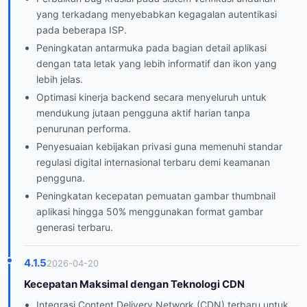
yang terkadang menyebabkan kegagalan autentikasi
pada beberapa ISP.
Peningkatan antarmuka pada bagian detail aplikasi
dengan tata letak yang lebih informatif dan ikon yang
lebih jelas.
Optimasi kinerja backend secara menyeluruh untuk
mendukung jutaan pengguna aktif harian tanpa
penurunan performa.
Penyesuaian kebijakan privasi guna memenuhi standar
regulasi digital internasional terbaru demi keamanan
pengguna.
Peningkatan kecepatan pemuatan gambar thumbnail
aplikasi hingga 50% menggunakan format gambar
generasi terbaru.
4.1.5
2026-04-20
Kecepatan Maksimal dengan Teknologi CDN
Integrasi Content Delivery Network (CDN) terbaru untuk