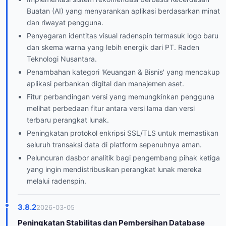
Buatan (AI) yang menyarankan aplikasi berdasarkan minat
dan riwayat pengguna.
Penyegaran identitas visual radenspin termasuk logo baru
dan skema warna yang lebih energik dari PT. Raden
Teknologi Nusantara.
Penambahan kategori 'Keuangan & Bisnis' yang mencakup
aplikasi perbankan digital dan manajemen aset.
Fitur perbandingan versi yang memungkinkan pengguna
melihat perbedaan fitur antara versi lama dan versi
terbaru perangkat lunak.
Peningkatan protokol enkripsi SSL/TLS untuk memastikan
seluruh transaksi data di platform sepenuhnya aman.
Peluncuran dasbor analitik bagi pengembang pihak ketiga
yang ingin mendistribusikan perangkat lunak mereka
melalui radenspin.
3.8.2
2026-03-05
Peningkatan Stabilitas dan Pembersihan Database