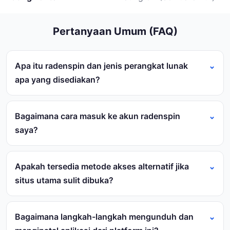
Pertanyaan Umum (FAQ)
Apa itu radenspin dan jenis perangkat lunak
apa yang disediakan?
Bagaimana cara masuk ke akun radenspin
saya?
Apakah tersedia metode akses alternatif jika
situs utama sulit dibuka?
Bagaimana langkah-langkah mengunduh dan