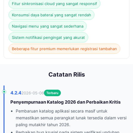
Fitur sinkronisasi cloud yang sangat responsif
Konsumsi daya baterai yang sangat rendah
Navigasi menu yang sangat sederhana
Sistem notifikasi pengingat yang akurat
Beberapa fitur premium memerlukan registrasi tambahan
Catatan Rilis
4.2.4
2026-05-06
Terbaru
Penyempurnaan Katalog 2026 dan Perbaikan Kritis
Pembaruan katalog aplikasi secara masif untuk
memastikan semua perangkat lunak tersedia dalam versi
paling mutakhir tahun 2026.
Perbaikan bug krusial pada sistem verifikasi unduhan