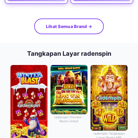
Lihat Semua Brand →
Tangkapan Layar radenspin
radenspin Preview -
Resmi Unduh
radenspin Tangkapan
Layar Resmi APK