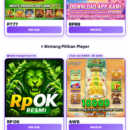
P777
RPRR
MASUK
MASUK
⭐ Bintang Pilihan Player
🍀
Hoki banget hari ini
⚡
Cair via DANA · 38 detik
RPOK
AW8
MASUK
MASUK