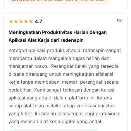
★
★
★
★
★
4.7
Siti
Meningkatkan Produktivitas Harian dengan
Aplikasi Alat Kerja dari radenspin
Kategori aplikasi produktivitas di radenspin sangat
membantu dalam mengelola tugas harian dan
manajemen waktu. Perangkat lunak yang tersedia
di sana dirancang untuk meningkatkan efisiensi
kerja tanpa membebani memori perangkat secara
berlebihan. Kami sangat terkesan dengan kurasi
aplikasi yang ada di dalam platform ini, karena
setiap alat telah melalui tahap verifikasi kualitas
yang ketat. Ini adalah solusi tepat bagi profesional
yang mencari alat kerja digital yang andal.