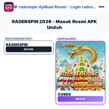
💎 radenspin Aplikasi Resmi - Login radenspin Aman Download
RADENSPIN 2026 - Masuk Resmi APK
Unduh
Butuh download client
📈
RTP live 97.8%
RADENSPIN
MASUK
CU888
MASUK