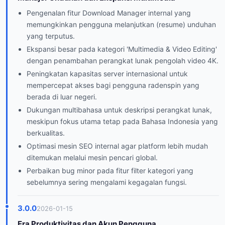
Pengenalan fitur Download Manager internal yang
memungkinkan pengguna melanjutkan (resume) unduhan
yang terputus.
Ekspansi besar pada kategori 'Multimedia & Video Editing'
dengan penambahan perangkat lunak pengolah video 4K.
Peningkatan kapasitas server internasional untuk
mempercepat akses bagi pengguna radenspin yang
berada di luar negeri.
Dukungan multibahasa untuk deskripsi perangkat lunak,
meskipun fokus utama tetap pada Bahasa Indonesia yang
berkualitas.
Optimasi mesin SEO internal agar platform lebih mudah
ditemukan melalui mesin pencari global.
Perbaikan bug minor pada fitur filter kategori yang
sebelumnya sering mengalami kegagalan fungsi.
3.0.0
2026-01-15
Era Produktivitas dan Akun Pengguna