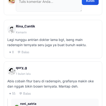
Kirim
Rina_Cantik
Kemarin
Lagi nunggu antrian dokter lama bgt, iseng main
radenspin ternyata seru juga ya buat bunuh waktu.
♥ 8
💬 Balas
qory_g
1 bulan lalu
Abis cobain fitur baru di radenspin, grafisnya makin oke
dan nggak bikin bosen ternyata. Mantap deh.
♥ 55
💬 Balas
roni_satria