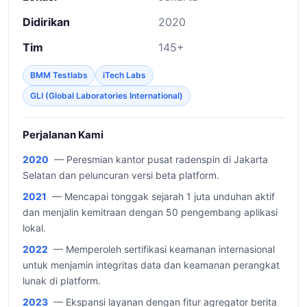
Didirikan
2020
Tim
145+
BMM Testlabs
iTech Labs
GLI (Global Laboratories International)
Perjalanan Kami
2020
— Peresmian kantor pusat radenspin di Jakarta
Selatan dan peluncuran versi beta platform.
2021
— Mencapai tonggak sejarah 1 juta unduhan aktif
dan menjalin kemitraan dengan 50 pengembang aplikasi
lokal.
2022
— Memperoleh sertifikasi keamanan internasional
untuk menjamin integritas data dan keamanan perangkat
lunak di platform.
2023
— Ekspansi layanan dengan fitur agregator berita