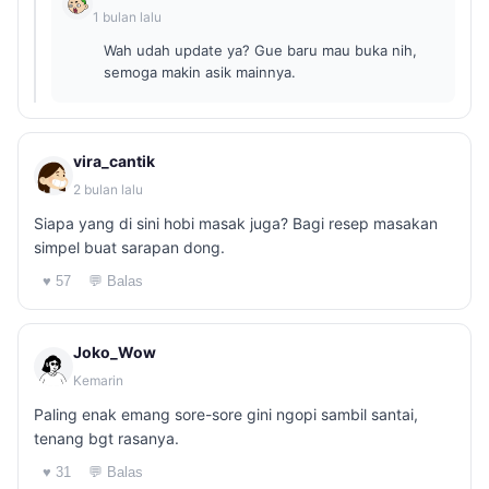
1 bulan lalu
Wah udah update ya? Gue baru mau buka nih,
semoga makin asik mainnya.
vira_cantik
2 bulan lalu
Siapa yang di sini hobi masak juga? Bagi resep masakan
simpel buat sarapan dong.
♥ 57
💬 Balas
Joko_Wow
Kemarin
Paling enak emang sore-sore gini ngopi sambil santai,
tenang bgt rasanya.
♥ 31
💬 Balas