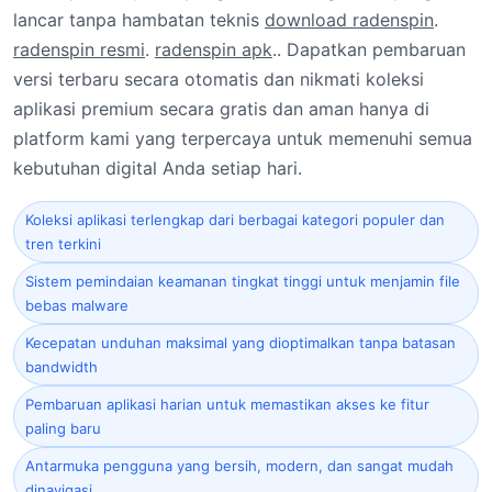
lancar tanpa hambatan teknis
download radenspin
.
radenspin resmi
.
radenspin apk
.. Dapatkan pembaruan
versi terbaru secara otomatis dan nikmati koleksi
aplikasi premium secara gratis dan aman hanya di
platform kami yang terpercaya untuk memenuhi semua
kebutuhan digital Anda setiap hari.
Koleksi aplikasi terlengkap dari berbagai kategori populer dan
tren terkini
Sistem pemindaian keamanan tingkat tinggi untuk menjamin file
bebas malware
Kecepatan unduhan maksimal yang dioptimalkan tanpa batasan
bandwidth
Pembaruan aplikasi harian untuk memastikan akses ke fitur
paling baru
Antarmuka pengguna yang bersih, modern, dan sangat mudah
dinavigasi